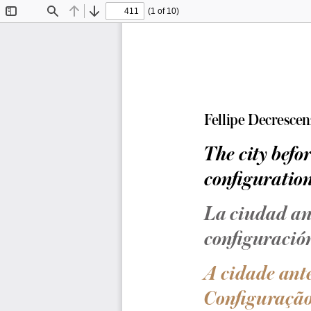
(1 of 10)
Toggle
Find
Previous
Next
Sidebar
Fellipe Decresce
The city befo
configuration
La ciudad an
configuració
A cidade ant
Configuração