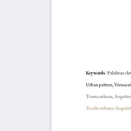
Keywords | Palabras cla
Urban pattern, Vernacul
Trama urbana, A rquitec
Tecido urbano, A rquite