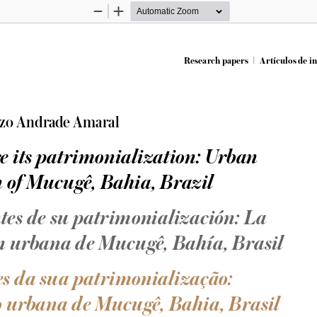
Zoom
Zoom
Out
In
Research papers   |   Artículos de inv
nzo Andrade Amaral
re its patrimonialization: Urban 
 of Mucugê, Bahia, Brazil 
tes de su patrimonialización: La 
n urbana de Mucugê, Bahía, Brasil
es da sua patrimonialização: 
 urbana de Mucugê, Bahia, Brasil