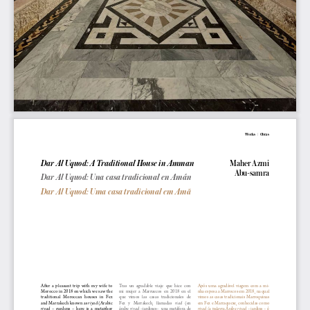
Works   |   Obras
Dar Al Uquod: A Traditional House in Amman
Maher Azmi 
Abu-samra
Dar Al Uquod: Una casa tradicional en Amán
Dar Al Uquod: Uma casa tradicional em Amã
A fter  a  pleasant  trip  with  my  wife  to  
Tras   un   agradable   viaje   que   hice   con   
Após  uma  agradável  viagem  com  a  mi
-
Morocco in 2018 on which we saw the 
mi  mujer  a  Marruecos  en  2018  en  el  
nha esposa a Marrocos em 2018, na qual 
traditional   Moroccan   houses   in   Fez   
que   vimos   las   casas   tradicionales   de   
vimos as casas tradicionais Marroquinas 
riyad
riad
and Marrakech known as 
 (A rabic 
Fez   y   Marrakech,   llamadas   
    (en    
em Fez e Marraquexe, conhecidas como 
riyad
riyad 
riyad
riyad
  –  gardens  –  here  is  a  metaphor  
árabe 
–jardines–,  una  metáfora  de  
 (a palavra Árabe 
 – jardins – é 