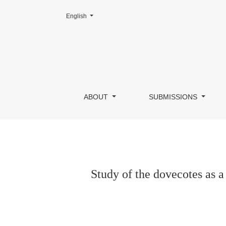
Change the language. The current language is:
English
Study of the dovecotes as a characteristic elem
ABOUT
SUBMISSIONS
Study of the dovecotes as a