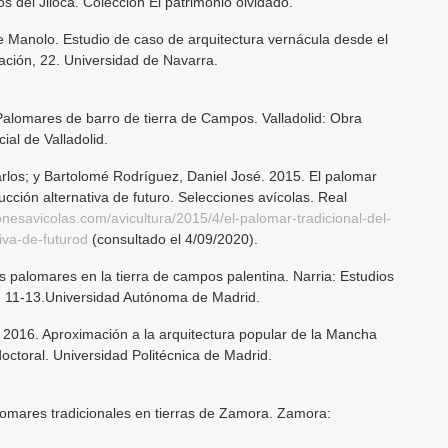
s del Jiloca. Colección El patrimonio olvidado.
de Manolo. Estudio de caso de arquitectura vernácula desde el
zación, 22. Universidad de Navarra.
Palomares de barro de tierra de Campos. Valladolid: Obra
ial de Valladolid.
rlos; y Bartolomé Rodríguez, Daniel José. 2015. El palomar
cción alternativa de futuro. Selecciones avícolas. Real
ionesavicolas.com/avicultura/2015/4/el-palomar-tradicional-del-
iva-de-futurod
(consultado el 4/09/2020).
 palomares en la tierra de campos palentina. Narria: Estudios
: 11-13.Universidad Autónoma de Madrid.
2016. Aproximación a la arquitectura popular de la Mancha
octoral. Universidad Politécnica de Madrid.
lomares tradicionales en tierras de Zamora. Zamora: