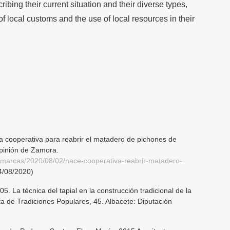
ribing their current situation and their diverse types,
of local customs and the use of local resources in their
 cooperativa para reabrir el matadero de pichones de
pinión de Zamora.
omarcas/2020/08/02/nace-cooperativa-reabrir-matadero-
4/08/2020)
05. La técnica del tapial en la construcción tradicional de la
ta de Tradiciones Populares, 45. Albacete: Diputación