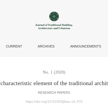
ent of the traditional architecture of La Mancha, Spain
CURRENT
ARCHIVES
ANNOUNCEMENTS
No. 1 (2020)
 characteristic element of the traditional arch
RESEARCH PAPERS
https://doi.org/10.51303/jtbau.vi1.370