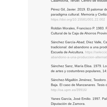
Calamocha, Teruel: Centro de estudio
Pérez Gil, Javier. 2019. El palomar 
paradigma cultural. Memoria y Civili
https://doi.org/10.15581/001.22.002
Roldán Morales, Francisco P. 1983. 
Cultural de la Caja de Ahorros Provinc
Sánchez García-Abad; Díez Valle, Ca
tradicional: del abandono a una produ
Escuela de Avicultura.
https://selecc
abandono-a-una-produccion-alternat
Sánchez Sanz, María Elisa. 1979. Los
de artes y costumbres populares, 14
Sánchez-Migallón Jiménez, Teodoro. 
Baja. El caso de Manzanares. Tesis d
http://oa.upm.es/39916/
Yanes García, José Emilio. 1997. Pa
Diputación de Zamora.