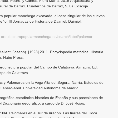
arada, Pedro; y Cantos, Flora María. 2015 Arquitectura y
o rural de Barrax. Cuadernos de Barrax, 5. La Coscoja.
ura popular manchega excavada: el caso singular de las cuevas
leño. III Jornadas de Historia de Daimiel. Daimiel:
w.arquitecturapopularmanchega.es/search/label/palomar
allent, Joseph). [1923] 2011. Encyclopedia metódica. Historia
on: Nabu Press.
arquitectura popular del Campo de Calatrava. Almagro: Ed.
ampo de Calatrava
 y Palomares en la Vega Alta del Segura. Narria: Estudios de
, enero-abril. Universidad Autónoma de Madrid
ográfico-estadístico-histórico de España y sus posesiones de
el Diccionario geográfico, a cargo de D. José Rojas.
004. Palomares en el sur de Aragón. Las tierras del Jiloca.