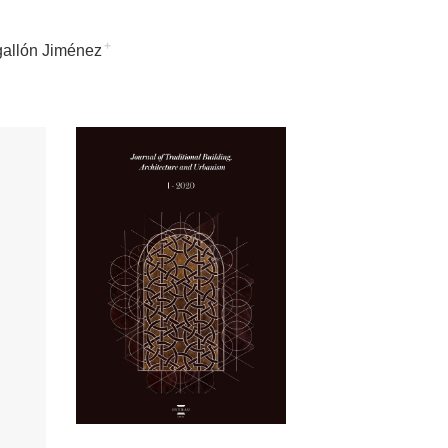
+
allón Jiménez