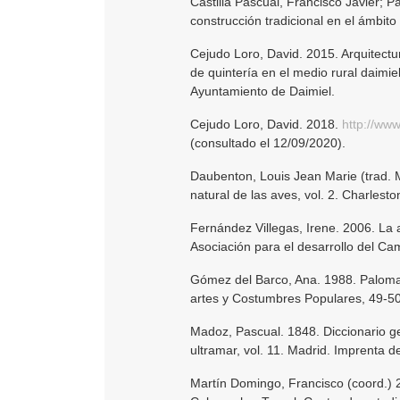
Castilla Pascual, Francisco Javier; P
construcción tradicional en el ámbit
Cejudo Loro, David. 2015. Arquitect
de quintería en el medio rural daimie
Ayuntamiento de Daimiel.
Cejudo Loro, David. 2018.
http://ww
(consultado el 12/09/2020).
Daubenton, Louis Jean Marie (trad. M
natural de las aves, vol. 2. Charlest
Fernández Villegas, Irene. 2006. La 
Asociación para el desarrollo del C
Gómez del Barco, Ana. 1988. Palomas
artes y Costumbres Populares, 49-50
Madoz, Pascual. 1848. Diccionario ge
ultramar, vol. 11. Madrid. Imprenta d
Martín Domingo, Francisco (coord.) 2